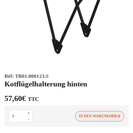
Réf:
TR01.000123.S
Kotflügelhalterung hinten
57,60
€
TTC
Kotflügelhalterung
+
hinten
IN DEN WARENKORB
-
Menge