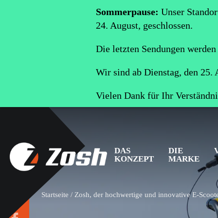
Sommerpause:
Unser Standort
24. August, geschlossen.
Die letzten Sendungen werden 
Wir sind ab Dienstag, den 25. 
Vielen Dank für Ihr Verständni
DAS
DIE
KONZEPT
MARKE
Startseite
/
Zosh, der hochwertige und innovative E-Scoot