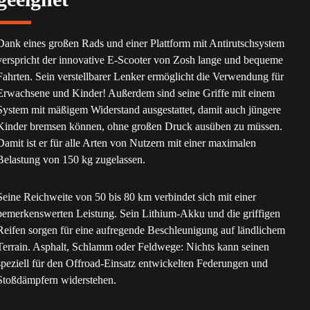
Dank eines großen Rads und einer Plattform mit Antirutschsystem
verspricht der innovative E-Scooter von Zosh lange und bequeme
Fahrten. Sein verstellbarer Lenker ermöglicht die Verwendung für
Erwachsene und Kinder! Außerdem sind seine Griffe mit einem
System mit mäßigem Widerstand ausgestattet, damit auch jüngere
Kinder bremsen können, ohne großen Druck ausüben zu müssen.
Damit ist er für alle Arten von Nutzern mit einer maximalen
Belastung von 150 kg zugelassen.
Seine Reichweite von 50 bis 80 km verbindet sich mit einer
bemerkenswerten Leistung. Sein Lithium-Akku und die griffigen
Reifen sorgen für eine aufregende Beschleunigung auf ländlichem
Terrain. Asphalt, Schlamm oder Feldwege: Nichts kann seinen
speziell für den Offroad-Einsatz entwickelten Federungen und
Stoßdämpfern widerstehen.