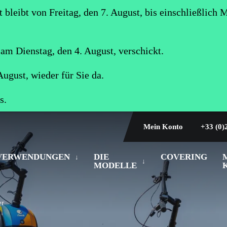
 bleibt von Freitag, den 7. August, bis einschließlich 
am Dienstag, den 4. August, verschickt.
August, wieder für Sie da.
s.
Mein Konto
+33 (0)
VERWENDUNGEN
DIE
COVERING
MODELLE
er