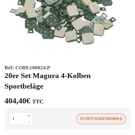
Réf:
CO09.100024.P
20er Set Magura 4-Kolben
Sportbeläge
404,40
€
TTC
20er
+
Set
IN DEN WARENKORB
-
Magura
4-
Kolben