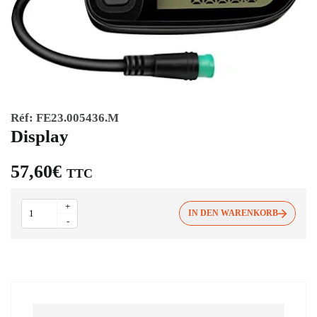
Réf:
FE23.005436.M
Display
57,60
€
TTC
Display
+
Menge
IN DEN WARENKORB
-